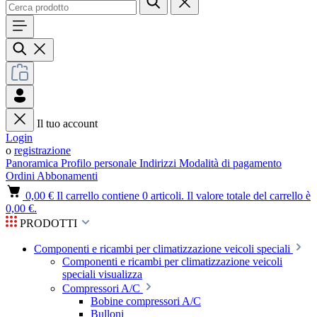
Il tuo account
Login
o
registrazione
Panoramica
Profilo personale
Indirizzi
Modalità di pagamento
Ordini
Abbonamenti
0,00 €
Il carrello contiene 0 articoli. Il valore totale del carrello è
0,00 €.
PRODOTTI
Componenti e ricambi per climatizzazione veicoli speciali
Componenti e ricambi per climatizzazione veicoli
speciali visualizza
Compressori A/C
Bobine compressori A/C
Bulloni