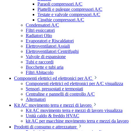
Paraoli compressori A/C
Piattelli e pulegge compressori A/C
Testate e valvole compressori A/C
Cinghie compressori A/C
Condensatori A/C
Filtri essiccatori
Radiatori Olio
Evaporatori e Riscaldatori
Elettroventilatori Assiali
Elettroventilatori Centrifughi
Valvole di espansione
Tubi e raccordi
Bocchette e tubi aria
Filtri Abitacolo
Componenti elettrici ed elettronici per A/C
Componenti elettrici ed elettronici per A/C visualizza
Sensori, pressostati e termostati
Centraline e pannelli di controllo A/C
Alternatori
Kit AC movimento terra e mezzi di lavoro
Kit AC movimento terra e mezzi di lavoro visualizza
Unità caldo & freddo HVAC
kit AC per macchine movimento terra e mezzi da lavoro
Prodotti di consumo e attrezzature