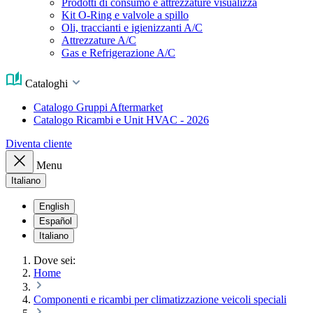
Prodotti di consumo e attrezzature visualizza
Kit O-Ring e valvole a spillo
Oli, traccianti e igienizzanti A/C
Attrezzature A/C
Gas e Refrigerazione A/C
Cataloghi
Catalogo Gruppi Aftermarket
Catalogo Ricambi e Unit HVAC - 2026
Diventa cliente
Menu
Italiano
English
Español
Italiano
Dove sei:
Home
Componenti e ricambi per climatizzazione veicoli speciali