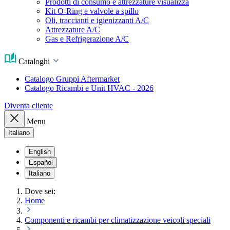
Prodotti di consumo e attrezzature visualizza
Kit O-Ring e valvole a spillo
Oli, traccianti e igienizzanti A/C
Attrezzature A/C
Gas e Refrigerazione A/C
Cataloghi
Catalogo Gruppi Aftermarket
Catalogo Ricambi e Unit HVAC - 2026
Diventa cliente
Menu
Italiano
English
Español
Italiano
Dove sei:
Home
Componenti e ricambi per climatizzazione veicoli speciali