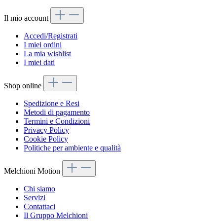
Il mio account
Accedi/Registrati
I miei ordini
La mia wishlist
I miei dati
Shop online
Spedizione e Resi
Metodi di pagamento
Termini e Condizioni
Privacy Policy
Cookie Policy
Politiche per ambiente e qualità
Melchioni Motion
Chi siamo
Servizi
Contattaci
Il Gruppo Melchioni