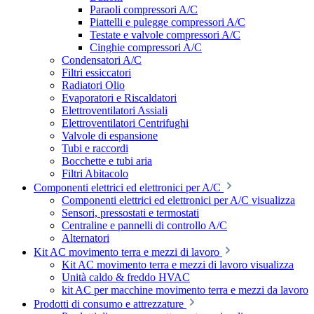
Paraoli compressori A/C
Piattelli e pulegge compressori A/C
Testate e valvole compressori A/C
Cinghie compressori A/C
Condensatori A/C
Filtri essiccatori
Radiatori Olio
Evaporatori e Riscaldatori
Elettroventilatori Assiali
Elettroventilatori Centrifughi
Valvole di espansione
Tubi e raccordi
Bocchette e tubi aria
Filtri Abitacolo
Componenti elettrici ed elettronici per A/C
Componenti elettrici ed elettronici per A/C visualizza
Sensori, pressostati e termostati
Centraline e pannelli di controllo A/C
Alternatori
Kit AC movimento terra e mezzi di lavoro
Kit AC movimento terra e mezzi di lavoro visualizza
Unità caldo & freddo HVAC
kit AC per macchine movimento terra e mezzi da lavoro
Prodotti di consumo e attrezzature