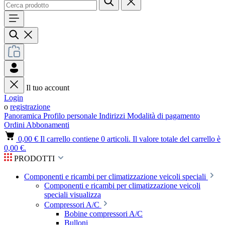
Il tuo account
Login
o
registrazione
Panoramica
Profilo personale
Indirizzi
Modalità di pagamento
Ordini
Abbonamenti
0,00 €
Il carrello contiene 0 articoli. Il valore totale del carrello è
0,00 €.
PRODOTTI
Componenti e ricambi per climatizzazione veicoli speciali
Componenti e ricambi per climatizzazione veicoli
speciali visualizza
Compressori A/C
Bobine compressori A/C
Bulloni