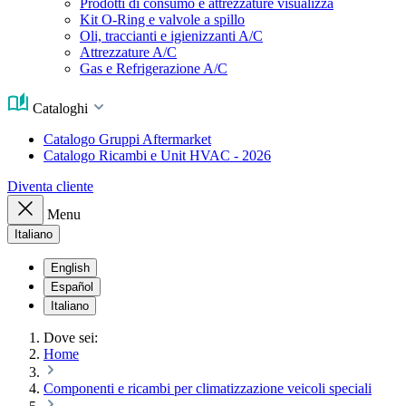
Prodotti di consumo e attrezzature visualizza
Kit O-Ring e valvole a spillo
Oli, traccianti e igienizzanti A/C
Attrezzature A/C
Gas e Refrigerazione A/C
Cataloghi
Catalogo Gruppi Aftermarket
Catalogo Ricambi e Unit HVAC - 2026
Diventa cliente
Menu
Italiano
English
Español
Italiano
Dove sei:
Home
Componenti e ricambi per climatizzazione veicoli speciali