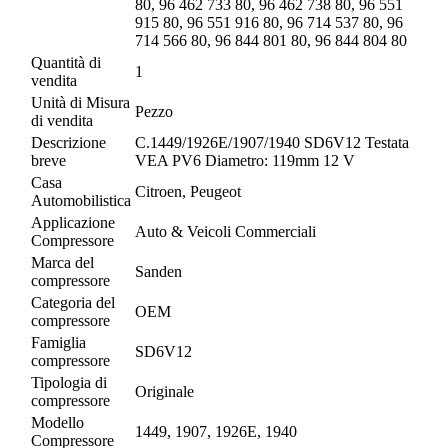
80, 96 462 733 80, 96 462 738 80, 96 551
915 80, 96 551 916 80, 96 714 537 80, 96
714 566 80, 96 844 801 80, 96 844 804 80
Quantità di
1
vendita
Unità di Misura
Pezzo
di vendita
Descrizione
C.1449/1926E/1907/1940 SD6V12 Testata
breve
VEA PV6 Diametro: 119mm 12 V
Casa
Citroen, Peugeot
Automobilistica
Applicazione
Auto & Veicoli Commerciali
Compressore
Marca del
Sanden
compressore
Categoria del
OEM
compressore
Famiglia
SD6V12
compressore
Tipologia di
Originale
compressore
Modello
1449, 1907, 1926E, 1940
Compressore