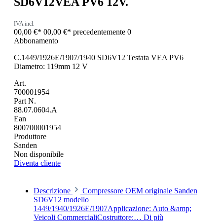
SD6V12VEA PV6 12V.
IVA incl.
00,00 €*
00,00 €*
precedentemente 0
Abbonamento
C.1449/1926E/1907/1940 SD6V12 Testata VEA PV6
Diametro: 119mm 12 V
Art.
700001954
Part N.
88.07.0604.A
Ean
800700001954
Produttore
Sanden
Non disponibile
Diventa cliente
Descrizione
Compressore OEM originale Sanden
SD6V12 modello
1449/1940/1926E/1907Applicazione: Auto &amp;
Veicoli CommercialiCostruttore:…
Di più