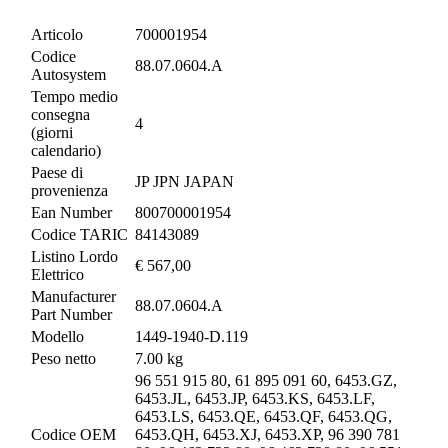
Articolo
700001954
Codice
88.07.0604.A
Autosystem
Tempo medio
consegna
4
(giorni
calendario)
Paese di
JP JPN JAPAN
provenienza
Ean Number
800700001954
Codice TARIC
84143089
Listino Lordo
€ 567,00
Elettrico
Manufacturer
88.07.0604.A
Part Number
Modello
1449-1940-D.119
Peso netto
7.00 kg
96 551 915 80, 61 895 091 60, 6453.GZ,
6453.JL, 6453.JP, 6453.KS, 6453.LF,
6453.LS, 6453.QE, 6453.QF, 6453.QG,
Codice OEM
6453.QH, 6453.XJ, 6453.XP, 96 390 781