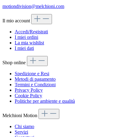
motiondivision@melchioni.com
Il mio account
Accedi/Registrati
I miei ordini
La mia wishlist
I miei dati
Shop online
Spedizione e Resi
Metodi di pagamento
Termini e Condizioni
Privacy Policy
Cookie Policy
Politiche per ambiente e qualità
Melchioni Motion
Chi siamo
Servizi