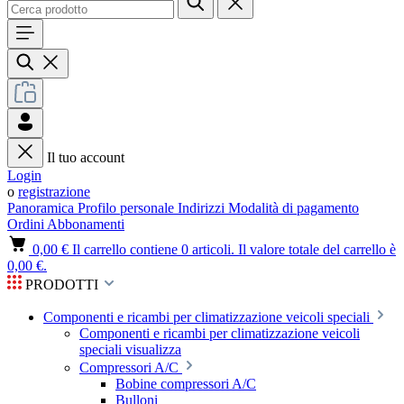
Il tuo account
Login
o
registrazione
Panoramica
Profilo personale
Indirizzi
Modalità di pagamento
Ordini
Abbonamenti
0,00 €
Il carrello contiene 0 articoli. Il valore totale del carrello è
0,00 €.
PRODOTTI
Componenti e ricambi per climatizzazione veicoli speciali
Componenti e ricambi per climatizzazione veicoli
speciali visualizza
Compressori A/C
Bobine compressori A/C
Bulloni