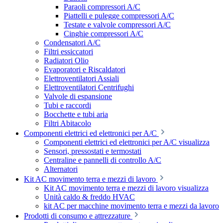
Paraoli compressori A/C
Piattelli e pulegge compressori A/C
Testate e valvole compressori A/C
Cinghie compressori A/C
Condensatori A/C
Filtri essiccatori
Radiatori Olio
Evaporatori e Riscaldatori
Elettroventilatori Assiali
Elettroventilatori Centrifughi
Valvole di espansione
Tubi e raccordi
Bocchette e tubi aria
Filtri Abitacolo
Componenti elettrici ed elettronici per A/C
Componenti elettrici ed elettronici per A/C visualizza
Sensori, pressostati e termostati
Centraline e pannelli di controllo A/C
Alternatori
Kit AC movimento terra e mezzi di lavoro
Kit AC movimento terra e mezzi di lavoro visualizza
Unità caldo & freddo HVAC
kit AC per macchine movimento terra e mezzi da lavoro
Prodotti di consumo e attrezzature