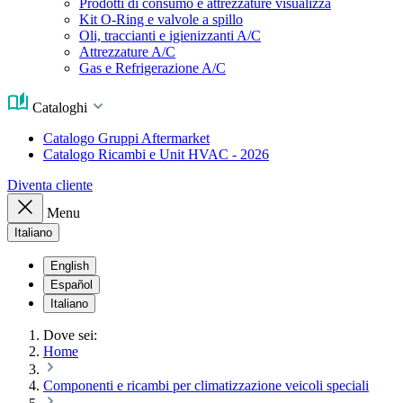
Prodotti di consumo e attrezzature visualizza
Kit O-Ring e valvole a spillo
Oli, traccianti e igienizzanti A/C
Attrezzature A/C
Gas e Refrigerazione A/C
Cataloghi
Catalogo Gruppi Aftermarket
Catalogo Ricambi e Unit HVAC - 2026
Diventa cliente
Menu
Italiano
English
Español
Italiano
Dove sei:
Home
Componenti e ricambi per climatizzazione veicoli speciali