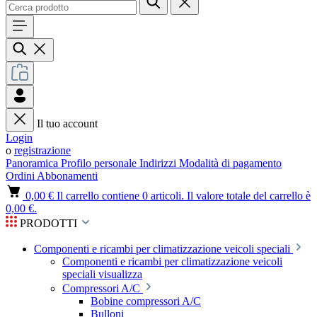
Il tuo account
Login
o
registrazione
Panoramica
Profilo personale
Indirizzi
Modalità di pagamento
Ordini
Abbonamenti
0,00 €
Il carrello contiene 0 articoli. Il valore totale del carrello è
0,00 €.
PRODOTTI
Componenti e ricambi per climatizzazione veicoli speciali
Componenti e ricambi per climatizzazione veicoli
speciali visualizza
Compressori A/C
Bobine compressori A/C
Bulloni