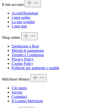
Il mio account
Accedi/Registrati
I miei ordini
La mia wishlist
I miei dati
Shop online
Spedizione e Resi
Metodi di pagamento
Termini e Condizioni
Privacy Policy
Cookie Policy
Politiche per ambiente e qualità
Melchioni Motion
Chi siamo
Servizi
Contattaci
Il Gruppo Melchioni