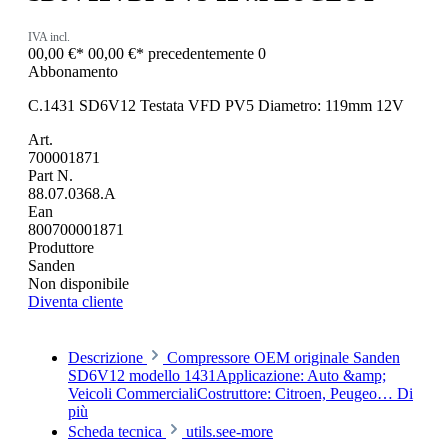
IVA incl.
00,00 €*
00,00 €*
precedentemente 0
Abbonamento
C.1431 SD6V12 Testata VFD PV5 Diametro: 119mm 12V
Art.
700001871
Part N.
88.07.0368.A
Ean
800700001871
Produttore
Sanden
Non disponibile
Diventa cliente
Descrizione
Compressore OEM originale Sanden
SD6V12 modello 1431Applicazione: Auto &amp;
Veicoli CommercialiCostruttore: Citroen, Peugeo…
Di
più
Scheda tecnica
utils.see-more