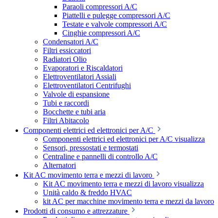
Paraoli compressori A/C
Piattelli e pulegge compressori A/C
Testate e valvole compressori A/C
Cinghie compressori A/C
Condensatori A/C
Filtri essiccatori
Radiatori Olio
Evaporatori e Riscaldatori
Elettroventilatori Assiali
Elettroventilatori Centrifughi
Valvole di espansione
Tubi e raccordi
Bocchette e tubi aria
Filtri Abitacolo
Componenti elettrici ed elettronici per A/C
Componenti elettrici ed elettronici per A/C visualizza
Sensori, pressostati e termostati
Centraline e pannelli di controllo A/C
Alternatori
Kit AC movimento terra e mezzi di lavoro
Kit AC movimento terra e mezzi di lavoro visualizza
Unità caldo & freddo HVAC
kit AC per macchine movimento terra e mezzi da lavoro
Prodotti di consumo e attrezzature