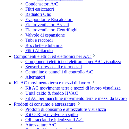
Condensatori A/C
Filtri essiccatori
Radiatori Olio
Evaporatori e Riscaldatori
Elettroventilatori Assiali
Elettroventilatori Centrifughi
Valvole di espansione
Tubi e raccordi
Bocchette e tubi aria
Filtri Abitacolo
Componenti elettrici ed elettronici per A/C
Componenti elettrici ed elettronici per A/C visualizza
Sensori, pressostati e termostati
Centraline e pannelli di controllo A/C
Alternatori
Kit AC movimento terra e mezzi di lavoro
Kit AC movimento terra e mezzi di lavoro visualizza
Unità caldo & freddo HVAC
kit AC per macchine movimento terra e mezzi da lavoro
Prodotti di consumo e attrezzature
Prodotti di consumo e attrezzature visualizza
Kit O-Ring e valvole a spillo
Oli, traccianti e igienizzanti A/C
Attrezzature A/C