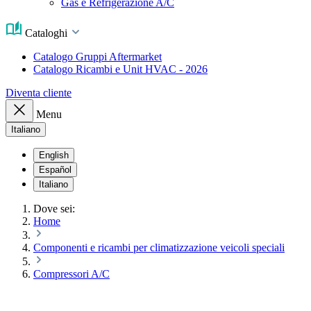
Gas e Refrigerazione A/C
Cataloghi
Catalogo Gruppi Aftermarket
Catalogo Ricambi e Unit HVAC - 2026
Diventa cliente
Menu
Italiano
English
Español
Italiano
Dove sei:
Home
Componenti e ricambi per climatizzazione veicoli speciali
Compressori A/C