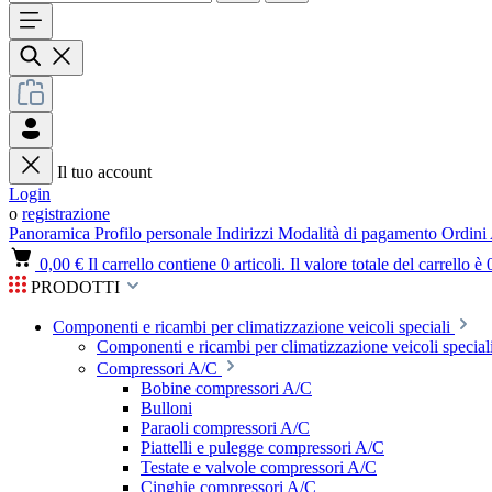
Il tuo account
Login
o
registrazione
Panoramica
Profilo personale
Indirizzi
Modalità di pagamento
Ordini
0,00 €
Il carrello contiene 0 articoli. Il valore totale del carrello è 
PRODOTTI
Componenti e ricambi per climatizzazione veicoli speciali
Componenti e ricambi per climatizzazione veicoli speciali
Compressori A/C
Bobine compressori A/C
Bulloni
Paraoli compressori A/C
Piattelli e pulegge compressori A/C
Testate e valvole compressori A/C
Cinghie compressori A/C