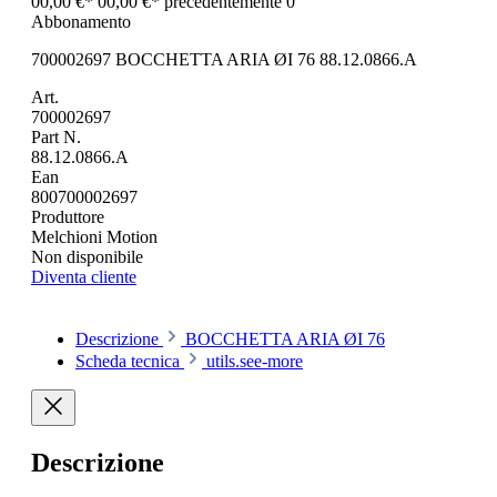
00,00 €*
00,00 €*
precedentemente 0
Abbonamento
700002697 BOCCHETTA ARIA ØI 76 88.12.0866.A
Art.
700002697
Part N.
88.12.0866.A
Ean
800700002697
Produttore
Melchioni Motion
Non disponibile
Diventa cliente
Descrizione
BOCCHETTA ARIA ØI 76
Scheda tecnica
utils.see-more
Descrizione