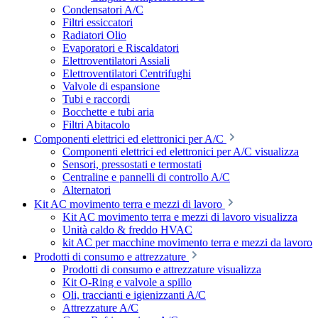
Condensatori A/C
Filtri essiccatori
Radiatori Olio
Evaporatori e Riscaldatori
Elettroventilatori Assiali
Elettroventilatori Centrifughi
Valvole di espansione
Tubi e raccordi
Bocchette e tubi aria
Filtri Abitacolo
Componenti elettrici ed elettronici per A/C
Componenti elettrici ed elettronici per A/C visualizza
Sensori, pressostati e termostati
Centraline e pannelli di controllo A/C
Alternatori
Kit AC movimento terra e mezzi di lavoro
Kit AC movimento terra e mezzi di lavoro visualizza
Unità caldo & freddo HVAC
kit AC per macchine movimento terra e mezzi da lavoro
Prodotti di consumo e attrezzature
Prodotti di consumo e attrezzature visualizza
Kit O-Ring e valvole a spillo
Oli, traccianti e igienizzanti A/C
Attrezzature A/C