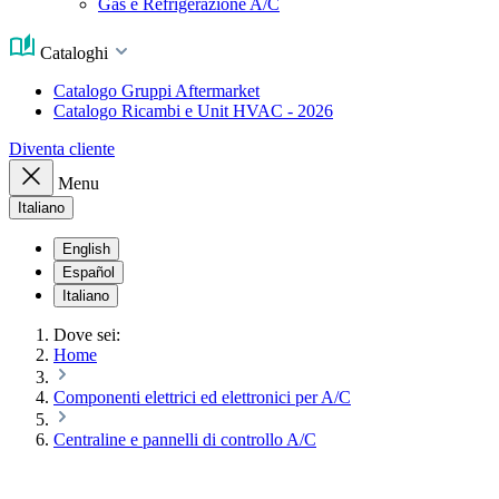
Gas e Refrigerazione A/C
Cataloghi
Catalogo Gruppi Aftermarket
Catalogo Ricambi e Unit HVAC - 2026
Diventa cliente
Menu
Italiano
English
Español
Italiano
Dove sei:
Home
Componenti elettrici ed elettronici per A/C
Centraline e pannelli di controllo A/C