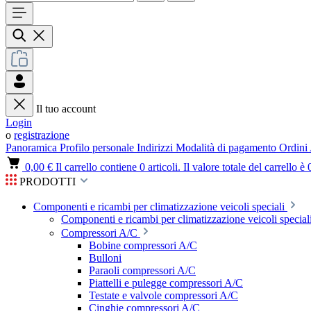
Il tuo account
Login
o
registrazione
Panoramica
Profilo personale
Indirizzi
Modalità di pagamento
Ordini
0,00 €
Il carrello contiene 0 articoli. Il valore totale del carrello è 
PRODOTTI
Componenti e ricambi per climatizzazione veicoli speciali
Componenti e ricambi per climatizzazione veicoli speciali
Compressori A/C
Bobine compressori A/C
Bulloni
Paraoli compressori A/C
Piattelli e pulegge compressori A/C
Testate e valvole compressori A/C
Cinghie compressori A/C