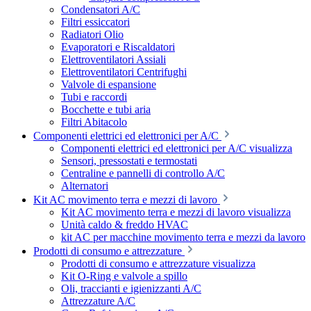
Condensatori A/C
Filtri essiccatori
Radiatori Olio
Evaporatori e Riscaldatori
Elettroventilatori Assiali
Elettroventilatori Centrifughi
Valvole di espansione
Tubi e raccordi
Bocchette e tubi aria
Filtri Abitacolo
Componenti elettrici ed elettronici per A/C
Componenti elettrici ed elettronici per A/C visualizza
Sensori, pressostati e termostati
Centraline e pannelli di controllo A/C
Alternatori
Kit AC movimento terra e mezzi di lavoro
Kit AC movimento terra e mezzi di lavoro visualizza
Unità caldo & freddo HVAC
kit AC per macchine movimento terra e mezzi da lavoro
Prodotti di consumo e attrezzature
Prodotti di consumo e attrezzature visualizza
Kit O-Ring e valvole a spillo
Oli, traccianti e igienizzanti A/C
Attrezzature A/C