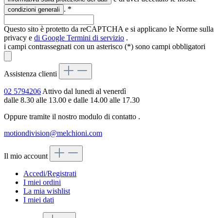
.
*
condizioni generali
Questo sito è protetto da reCAPTCHA e si applicano le Norme sulla
privacy e
di Google
Termini di servizio
.
i campi contrassegnati con un asterisco (*) sono campi obbligatori
Assistenza clienti
02 5794206
Attivo dal lunedi al venerdì
dalle 8.30 alle 13.00 e dalle 14.00 alle 17.30
Oppure tramite il nostro modulo di contatto
.
motiondivision@melchioni.com
Il mio account
Accedi/Registrati
I miei ordini
La mia wishlist
I miei dati