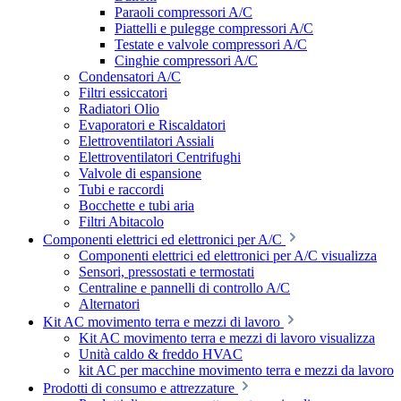
Paraoli compressori A/C
Piattelli e pulegge compressori A/C
Testate e valvole compressori A/C
Cinghie compressori A/C
Condensatori A/C
Filtri essiccatori
Radiatori Olio
Evaporatori e Riscaldatori
Elettroventilatori Assiali
Elettroventilatori Centrifughi
Valvole di espansione
Tubi e raccordi
Bocchette e tubi aria
Filtri Abitacolo
Componenti elettrici ed elettronici per A/C
Componenti elettrici ed elettronici per A/C visualizza
Sensori, pressostati e termostati
Centraline e pannelli di controllo A/C
Alternatori
Kit AC movimento terra e mezzi di lavoro
Kit AC movimento terra e mezzi di lavoro visualizza
Unità caldo & freddo HVAC
kit AC per macchine movimento terra e mezzi da lavoro
Prodotti di consumo e attrezzature