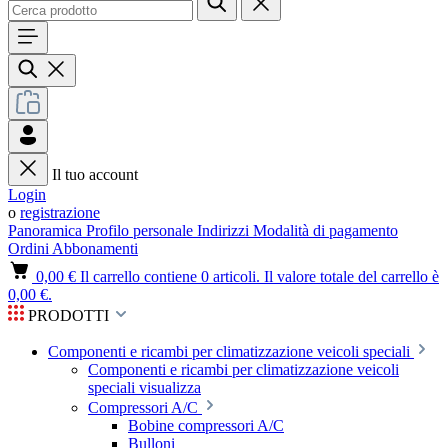
Il tuo account
Login
o
registrazione
Panoramica
Profilo personale
Indirizzi
Modalità di pagamento
Ordini
Abbonamenti
0,00 €
Il carrello contiene 0 articoli. Il valore totale del carrello è
0,00 €.
PRODOTTI
Componenti e ricambi per climatizzazione veicoli speciali
Componenti e ricambi per climatizzazione veicoli
speciali visualizza
Compressori A/C
Bobine compressori A/C
Bulloni