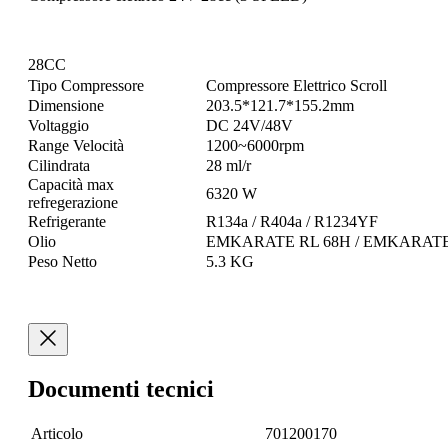
28CC
Tipo Compressore
Compressore Elettrico Scroll
Dimensione
203.5*121.7*155.2mm
Voltaggio
DC 24V/48V
Range Velocità
1200~6000rpm
Cilindrata
28 ml/r
Capacità max
6320 W
refregerazione
Refrigerante
R134a / R404a / R1234YF
Olio
EMKARATE RL 68H / EMKARATE
Peso Netto
5.3 KG
Documenti tecnici
Articolo
701200170