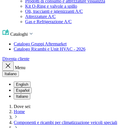
Prodotti di consumo e attrezzature visualizza
Kit O-Ring e valvole a spillo
Oli, traccianti e igienizzanti A/C
Attrezzature A/C
Gas e Refrigerazione A/C
Cataloghi
Catalogo Gruppi Aftermarket
Catalogo Ricambi e Unit HVAC - 2026
Diventa cliente
Menu
Italiano
English
Español
Italiano
Dove sei:
Home
Componenti e ricambi per climatizzazione veicoli speciali